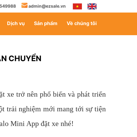
549988
admin@ezsale.vn
Dịch vụ
Sản phẩm
Về chúng tôi
VẬN CHUYỂN
t xe trở nên phổ biến và phát triển
ột trải nghiệm mới mang tới sự tiện
Zalo Mini App đặt xe nhé!