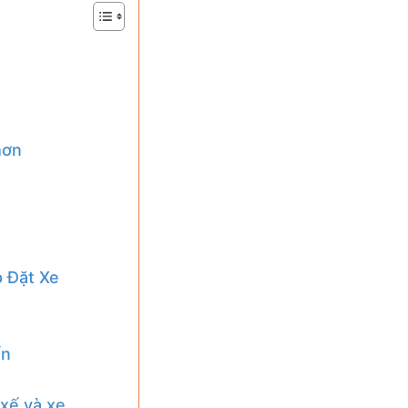
hơn
p Đặt Xe
ến
i xế và xe