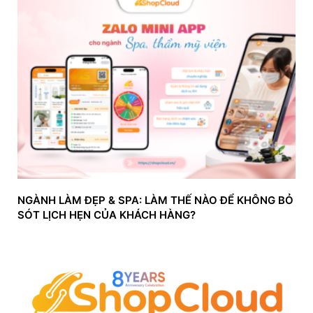
NGÀNH LÀM ĐẸP & SPA: LÀM THẾ NÀO ĐỂ KHÔNG BỎ
SÓT LỊCH HẸN CỦA KHÁCH HÀNG?