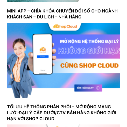
MINI APP – CHÌA KHÓA CHUYỂN ĐỔI SỐ CHO NGÀNH
KHÁCH SẠN – DU LỊCH – NHÀ HÀNG
TỐI ƯU HỆ THỐNG PHÂN PHỐI – MỞ RỘNG MẠNG
LƯỚI ĐẠI LÝ CẤP DƯỚI/CTV BÁN HÀNG KHÔNG GIỚI
HẠN VỚI SHOP CLOUD