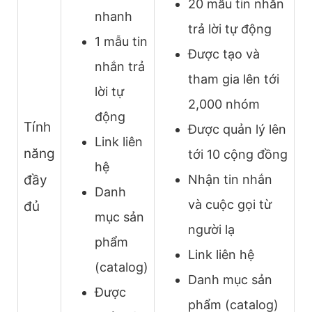
20 mẫu tin nhắn
nhanh
trả lời tự động
1 mẫu tin
Được tạo và
nhắn trả
tham gia lên tới
lời tự
2,000 nhóm
động
Tính
Được quản lý lên
Link liên
năng
tới 10 cộng đồng
hệ
đầy
Nhận tin nhắn
Danh
và cuộc gọi từ
đủ
mục sản
người lạ
phẩm
Link liên hệ
(catalog)
Danh mục sản
Được
phẩm (catalog)