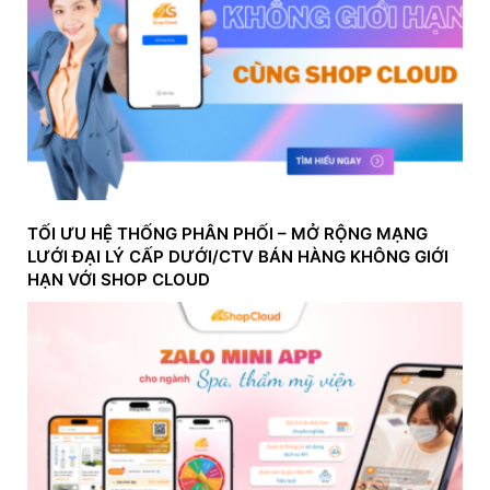
TỐI ƯU HỆ THỐNG PHÂN PHỐI – MỞ RỘNG MẠNG
LƯỚI ĐẠI LÝ CẤP DƯỚI/CTV BÁN HÀNG KHÔNG GIỚI
HẠN VỚI SHOP CLOUD