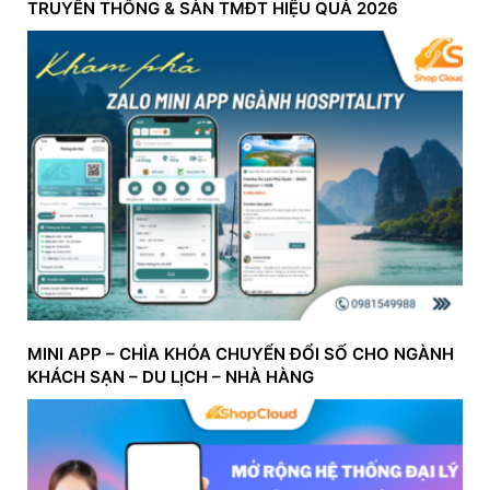
TRUYỀN THỐNG & SÀN TMĐT HIỆU QUẢ 2026
MINI APP – CHÌA KHÓA CHUYỂN ĐỔI SỐ CHO NGÀNH
KHÁCH SẠN – DU LỊCH – NHÀ HÀNG