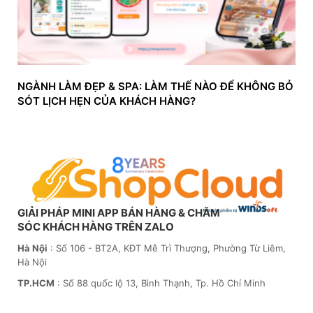
NGÀNH LÀM ĐẸP & SPA: LÀM THẾ NÀO ĐỂ KHÔNG BỎ
SÓT LỊCH HẸN CỦA KHÁCH HÀNG?
GIẢI PHÁP MINI APP BÁN HÀNG & CHĂM
SÓC KHÁCH HÀNG TRÊN ZALO
Hà Nội
: Số 106 - BT2A, KĐT Mễ Trì Thượng, Phường Từ Liêm,
Hà Nội
TP.HCM
: Số 88 quốc lộ 13, Bình Thạnh, Tp. Hồ Chí Minh